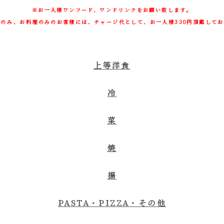
※お一人様ワンフード、ワンドリンクをお願い致します。
のみ、お料理のみのお客様には、チャージ代として、お一人様330円頂戴して
上等洋食
冷
菜
焼
揚
PASTA・PIZZA・その他